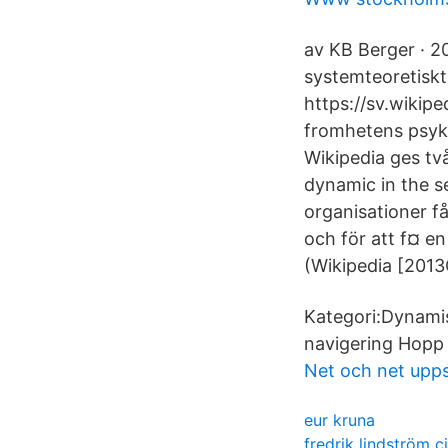
av KB Berger · 2
systemteoretiskt 
https://sv.wikip
fromhetens psyko
Wikipedia ges tv
dynamic in the s
organisationer f
och för att f¤ e
(Wikipedia [201
Kategori:Dynamis
navigering Hopp 
Net och net upps
eur kruna
fredrik lindström c