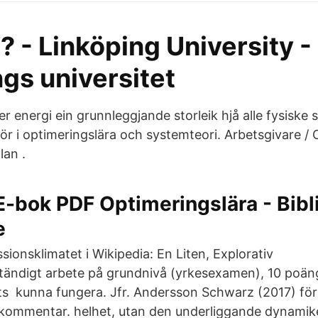
 - Linköping University -
gs universitet
er energi ein grunnleggjande storleik hjå alle fysiske 
ör i optimeringslära och systemteori. Arbetsgivare / 
an .
E-bok PDF Optimeringslära - Bibl
e
ionsklimatet i Wikipedia: En Liten, Explorativ
tändigt arbete på grundnivå (yrkesexamen), 10 poäng
s kunna fungera. Jfr. Andersson Schwarz (2017) för
 kommentar. helhet, utan den underliggande dynamik