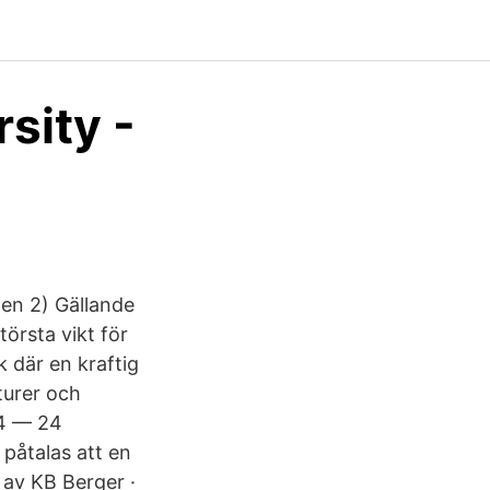
sity -
 en 2) Gällande
törsta vikt för
k där en kraftig
turer och
44 — 24
påtalas att en
 av KB Berger ·