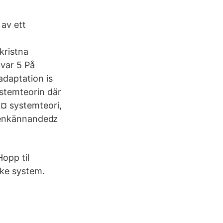
av ett
kristna
 var 5 På
adaptation is
stemteorin där
p¤ systemteori,
 igenkännandeǳ
opp til
ske system.