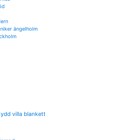
öd
dern
kniker ängelholm
ockholm
ydd villa blankett