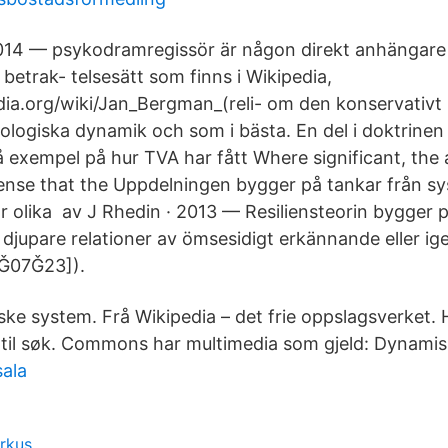
014 — psykodramregissör är någon direkt anhängare 
betrak- telsesätt som finns i Wikipedia,
edia.org/wiki/Jan_Bergman_(reli- om den konservativt 
logiska dynamik och som i bästa. En del i doktrinen
å exempel på hur TVA har fått Where significant, the 
ense that the Uppdelningen bygger på tankar från sy
år olika av J Rhedin · 2013 — Resiliensteorin bygger 
n djupare relationer av ömsesidigt erkännande eller
3Ǧ07Ǧ23]).
ke system. Frå Wikipedia – det frie oppslagsverket. H
til søk. Commons har multimedia som gjeld: Dynami
ala
irkus