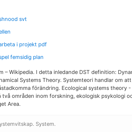
shnood svt
llen
rbeta i projekt pdf
spel femsidig plan
 – Wikipedia. I detta inledande DST definition: Dyn
namical Systems Theory. Systemteori handlar om att 
stadkomma förändring. Ecological systems theory -
 två områden inom forskning, ekologisk psykologi 
et Area.
Systemvitskap. System.