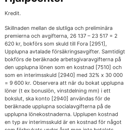
Kredit.
Skillnaden mellan de slutliga och preli­mi­nära
premierna och avgifterna, 26 137 – 23 517 = 2
620 kr, bokförs som skuld till Fora [2951],
Upplupna avtalade försäkringsavgifter. Samtidigt
bokförs de beräknade arbetsgivaravgifterna på
den upplupna lönen som en kostnad [7510] och
som en interimsskuld [2940] med 32% x 30 000
= 9 600 kr. Observera att när du bokat upplupna
löner (t ex bonuslön, vinst­delning mm) i ett
bokslut, ska konto [2940] användas för de
beräknade upplupna socialavgifterna på de
upplupna lönekostnaderna. Upplupen kostnad
en typ av interimsskuld är en kostnad för något
som förbrukats under året men inte betalats