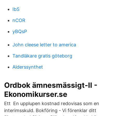
IbS
nCOR
yBQsP
John cleese letter to america
Tandläkare gratis göteborg
Alderssynthet
Ordbok ämnesmässigt-II -
Ekonomikurser.se
Ett En upplupen kostnad redovisas som en
interimsskuld. Bokföring - Vi förenklar ditt